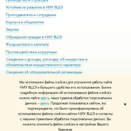
Устойчивое развитие в НИУ ВШЭ
Ол
Преподаватели и сотрудники
При
Корпуса и общежития
Вы
Закупки
При
Обращения граждан в НИУ ВШЭ
Ас
Фонд целевого капитала
До
Противодействие коррупции
Цен
Сведения о доходах, расходах, об имуществе и
Би
обязательствах имущественного характера
Об
Сведения об образовательной организации
Обр
Людям с ограниченными возможностями здоровья
Мы используем файлы cookies для улучшения работы сайта
Единая платежная страница
НИУ ВШЭ и большего удобства его использования. Более
подробную информацию об использовании файлов cookies
Работа в Вышке
можно найти
здесь
, наши правила обработки персональных
данных –
здесь
. Продолжая пользоваться сайтом, вы
✖
Редактору
подтверждаете, что были проинформированы об
© НИУ ВШЭ 1993–2026
Адреса и контакты
Условия использования
использовании файлов cookies сайтом НИУ ВШЭ и согласны
с нашими правилами обработки персональных данных. Вы
материалов
Политика конфиденциальности
Карта сайта
можете отключить файлы cookies в настройках Вашего
Шрифты HSE Sans и HSE Slab разработаны в
Школе дизайна НИУ ВШЭ
браузера.