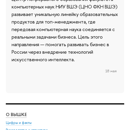
компьютерных наук НИУ ВШЭ (ЦНО ФКН ВШЭ)
развивает уникальную линейку образовательных
продуктов для топ-менеджмента, где
передовая компьютерная наука соединяется с
реальными задачами бизнеса. Цель этого
направления — помогать развивать бизнес в
России через внедрение технологий
искусственного интеллекта.
18 мая
О ВЫШКЕ
ОБ
Цифры и факты
Ли
Руководство и структура
Дов