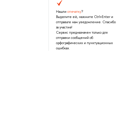
Нашли
опечатку
?
Выделите её, нажмите Ctrl+Enter и
отправьте нам уведомление. Спасибо
за участие!
Сервис предназначен только для
отправки сообщений об
орфографических и пунктуационных
ошибках.