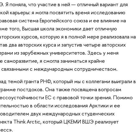
 Я поняла, что участие в ней — отличный вариант для
кой карьеры: я могла посвятить время исследованию
авовая система Европейского союза и ее влияние на
ме того, Высшая школа экономики дает отличную
торских курсов, которую я в полной мере реализовала на
ав два авторских курса и запустив четыре авторских
ерами из зарубежных университетов. Здесь у меня
е саморазвитие, я смогла заниматься крайне
 связанными с международным сотрудничеством.
ад темой гранта РНФ, который мы с коллегами выиграли в
грамме постдоков. Она также посвящена вопросам
ессоустойчивости ЕС с правовой точки зрения. Помимо
еятельностью в области исследования Арктики и ее
уководителем двух международных студенческих
екта Think Arctic, который ЦКЕМИ ВШЭ реализует
есс».