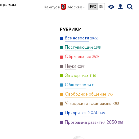
ограммы
Кампус в
Москве
РУС
EN
РУБРИКИ
Все новости
20955
Поступающим
1698
Образование
3809
Наука
6297
Экспертиза
1110
Общество
1498
Свободное общение
793
Университетская жизнь
4383
Приоритет 2030
149
Программа развития 2030
355