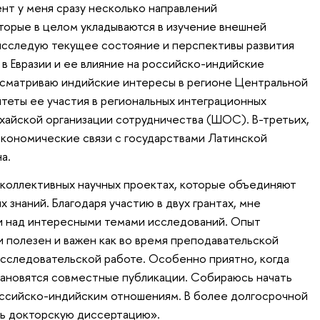
нт у меня сразу несколько направлений
торые в целом укладываются в изучение внешней
 исследую текущее состояние и перспективы развития
в Евразии и ее влияние на российско-индийские
ассматриваю индийские интересы в регионе Центральной
итеты ее участия в региональных интеграционных
нхайской организации сотрудничества (ШОС). В-третьих,
экономические связи с государствами Латинской
а.
коллективных научных проектах, которые объединяют
 знаний. Благодаря участию в двух грантах, мне
и над интересными темами исследований. Опыт
 полезен и важен как во время преподавательской
-исследовательской работе. Особенно приятно, когда
тановятся совместные публикации. Собираюсь начать
оссийско-индийским отношениям. В более долгосрочной
ть докторскую диссертацию».