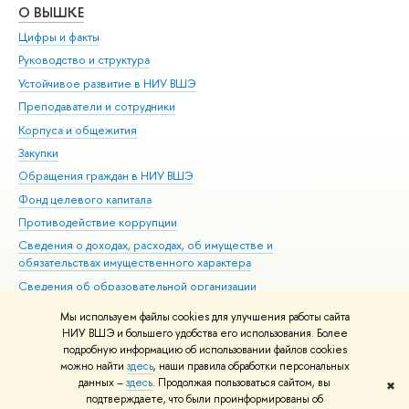
О ВЫШКЕ
ОБ
Цифры и факты
Ли
Руководство и структура
Дов
Устойчивое развитие в НИУ ВШЭ
Ол
Преподаватели и сотрудники
При
Корпуса и общежития
Вы
Закупки
При
Обращения граждан в НИУ ВШЭ
Ас
Фонд целевого капитала
До
Противодействие коррупции
Цен
Сведения о доходах, расходах, об имуществе и
Би
обязательствах имущественного характера
Об
Сведения об образовательной организации
Обр
Людям с ограниченными возможностями здоровья
Мы используем файлы cookies для улучшения работы сайта
Единая платежная страница
НИУ ВШЭ и большего удобства его использования. Более
подробную информацию об использовании файлов cookies
Работа в Вышке
можно найти
здесь
, наши правила обработки персональных
данных –
здесь
. Продолжая пользоваться сайтом, вы
✖
Редактору
подтверждаете, что были проинформированы об