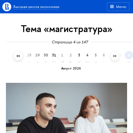
Высшая школа экономики
Меню
Тема «магистратура»
Страница 4 из 147
25
26
27
28
29
30
31
1
2
3
4
5
6
7
8
9
сб
вс
пн
вт
ср
чт
пт
сб
вс
пн
вт
ср
чт
пт
сб
вс
Август 2026