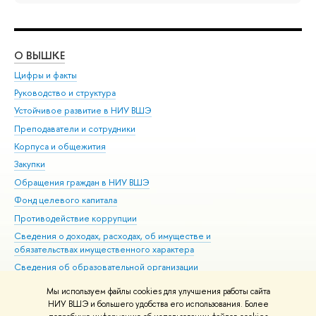
О ВЫШКЕ
ОБ
Цифры и факты
Ли
Руководство и структура
Дов
Устойчивое развитие в НИУ ВШЭ
Ол
Преподаватели и сотрудники
При
Корпуса и общежития
Вы
Закупки
При
Обращения граждан в НИУ ВШЭ
Ас
Фонд целевого капитала
До
Противодействие коррупции
Цен
Сведения о доходах, расходах, об имуществе и
Би
обязательствах имущественного характера
Об
Сведения об образовательной организации
Обр
Людям с ограниченными возможностями здоровья
Мы используем файлы cookies для улучшения работы сайта
Единая платежная страница
НИУ ВШЭ и большего удобства его использования. Более