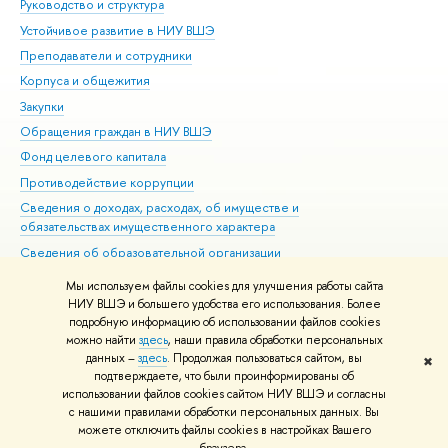
Руководство и структура
Дов
Устойчивое развитие в НИУ ВШЭ
Ол
Преподаватели и сотрудники
При
Корпуса и общежития
Вы
Закупки
При
Обращения граждан в НИУ ВШЭ
Ас
Фонд целевого капитала
До
Противодействие коррупции
Цен
Сведения о доходах, расходах, об имуществе и
Би
обязательствах имущественного характера
Об
Сведения об образовательной организации
Обр
Людям с ограниченными возможностями здоровья
Мы используем файлы cookies для улучшения работы сайта
Единая платежная страница
НИУ ВШЭ и большего удобства его использования. Более
подробную информацию об использовании файлов cookies
Работа в Вышке
можно найти
здесь
, наши правила обработки персональных
данных –
здесь
. Продолжая пользоваться сайтом, вы
✖
Редактору
подтверждаете, что были проинформированы об
© НИУ ВШЭ 1993–2026
Адреса и контакты
Условия использования
использовании файлов cookies сайтом НИУ ВШЭ и согласны
с нашими правилами обработки персональных данных. Вы
материалов
Политика конфиденциальности
Карта сайта
можете отключить файлы cookies в настройках Вашего
Шрифты HSE Sans и HSE Slab разработаны в
Школе дизайна НИУ ВШЭ