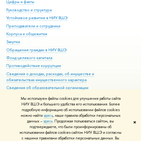
Цифры и факты
Ли
Руководство и структура
Дов
Устойчивое развитие в НИУ ВШЭ
Ол
Преподаватели и сотрудники
При
Корпуса и общежития
Вы
Закупки
При
Обращения граждан в НИУ ВШЭ
Ас
Фонд целевого капитала
До
Противодействие коррупции
Цен
Сведения о доходах, расходах, об имуществе и
Би
обязательствах имущественного характера
Об
Сведения об образовательной организации
Обр
Людям с ограниченными возможностями здоровья
Мы используем файлы cookies для улучшения работы сайта
Единая платежная страница
НИУ ВШЭ и большего удобства его использования. Более
подробную информацию об использовании файлов cookies
Работа в Вышке
можно найти
здесь
, наши правила обработки персональных
данных –
здесь
. Продолжая пользоваться сайтом, вы
✖
Редактору
подтверждаете, что были проинформированы об
© НИУ ВШЭ 1993–2026
Адреса и контакты
Условия использования
использовании файлов cookies сайтом НИУ ВШЭ и согласны
с нашими правилами обработки персональных данных. Вы
материалов
Политика конфиденциальности
Карта сайта