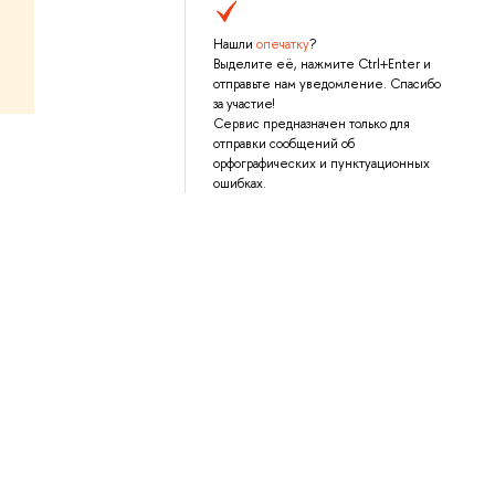
Нашли
опечатку
?
Выделите её, нажмите Ctrl+Enter и
отправьте нам уведомление. Спасибо
за участие!
Сервис предназначен только для
отправки сообщений об
орфографических и пунктуационных
ошибках.