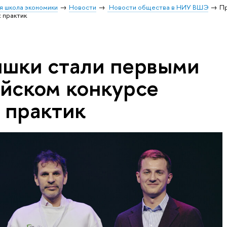
я школа экономики
Новости
Новости общества в НИУ ВШЭ
П
 практик
шки стали первыми
ийском конкурсе
 практик