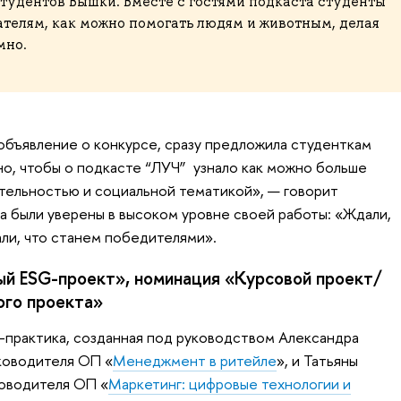
удентов Вышки. Вместе с гостями подкаста студенты
телям, как можно помогать людям и животным, делая
мно.
 объявление о конкурсе, сразу предложила студенткам
но, чтобы о подкасте “ЛУЧ” узнало как можно больше
ительностью и социальной тематикой», — говорит
а были уверены в высоком уровне своей работы: «Ждали,
али, что станем победителями».
й ESG-проект», номинация «Курсовой проект/
ого проекта»
-практика, созданная под руководством Александра
ководителя ОП «
Менеджмент в ритейле
», и Татьяны
ководителя ОП «
Маркетинг: цифровые технологии и