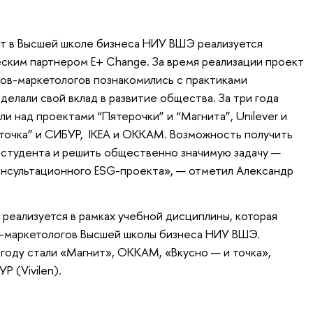
т в Высшей школе бизнеса НИУ ВШЭ реализуется
ским партнером E+ Change. За время реализации проект
тов-маркетологов познакомились с практиками
делали свой вклад в развитие общества. За три года
и над проектами “Пятерочки” и “Магнита”, Unilever и
 точка” и СИБУР, IKEA и OKKAM. Возможность получить
 студента и решить общественно значимую задачу —
онсультационного ESG-проекта», — отметил Александр
реализуется в рамках учебной дисциплины, которая
в-маркетологов Высшей школы бизнеса НИУ ВШЭ.
году стали «Магнит», OKKAM, «Вкусно — и точка»,
Р (Vivilen).