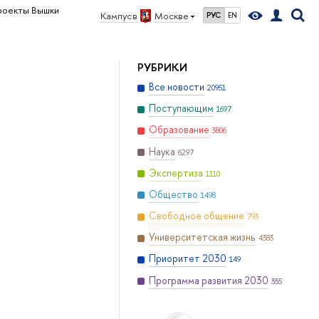
роекты Вышки
Кампус в
Москве
РУС
EN
РУБРИКИ
Все новости
20951
Поступающим
1697
Образование
3806
Наука
6297
Экспертиза
1110
Общество
1498
Свободное общение
793
Университетская жизнь
4383
Приоритет 2030
149
Программа развития 2030
355