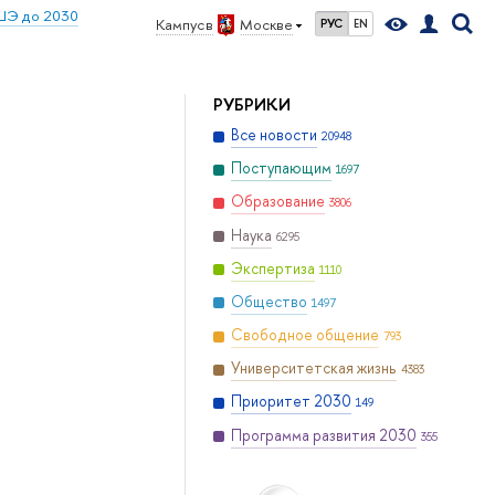
ШЭ до 2030
Кампус в
Москве
РУС
EN
РУБРИКИ
Все новости
20948
Поступающим
1697
Образование
3806
Наука
6295
Экспертиза
1110
Общество
1497
Свободное общение
793
Университетская жизнь
4383
Приоритет 2030
149
Программа развития 2030
355