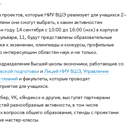
.
 проектов, которые НИУ ВШЭ реализует для учащихся 2–
лями они смогут выбрать, к каким активностям
 году. 14 сентября с 10:00 до 16:00 (мск) в корпусе
ульваре, 11, будут представлены образовательные
вке к экзаменам, олимпиады и конкурсы, профильные
по интересующим областям наук и не только.
подразделения Высшей школы экономики, работающие со
овской подготовки
и
Лицей НИУ ВШЭ
,
Управление
стязаний
и факультеты, которые проводят
приятия для учащихся.
бер, VK, «Яндекс» и другие, выступят партнерами
стей разнообразные активности, в том числе
ых вопросов общего образования, стенды с проектами
ые мастер-классы.