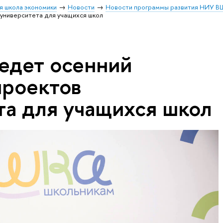
я школа экономики
Новости
Новости программы развития НИУ В
университета для учащихся школ
едет осенний
проектов
та для учащихся школ