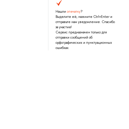
Нашли
опечатку
?
Выделите её, нажмите Ctrl+Enter и
отправьте нам уведомление. Спасибо
за участие!
Сервис предназначен только для
отправки сообщений об
орфографических и пунктуационных
ошибках.