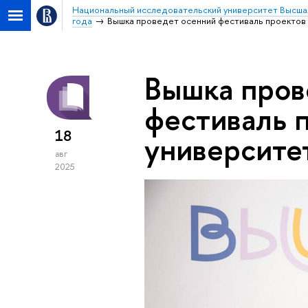
Национальный исследовательский университет Высша
года
Вышка проведет осенний фестиваль проектов 
Вышка пров
фестиваль 
18
университе
авг
2025