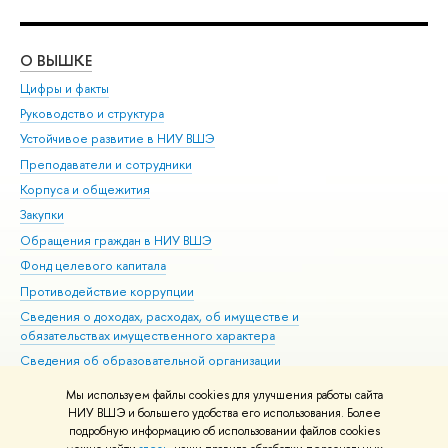
О ВЫШКЕ
ОБ
Цифры и факты
Ли
Руководство и структура
Дов
Устойчивое развитие в НИУ ВШЭ
Ол
Преподаватели и сотрудники
При
Корпуса и общежития
Вы
Закупки
При
Обращения граждан в НИУ ВШЭ
Ас
Фонд целевого капитала
До
Противодействие коррупции
Цен
Сведения о доходах, расходах, об имуществе и
Би
обязательствах имущественного характера
Об
Сведения об образовательной организации
Обр
Людям с ограниченными возможностями здоровья
Мы используем файлы cookies для улучшения работы сайта
Единая платежная страница
НИУ ВШЭ и большего удобства его использования. Более
подробную информацию об использовании файлов cookies
Работа в Вышке