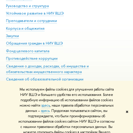
Руководство и структура
Дов
Устойчивое развитие в НИУ ВШЭ
Ол
Преподаватели и сотрудники
При
Корпуса и общежития
Вы
Закупки
При
Обращения граждан в НИУ ВШЭ
Ас
Фонд целевого капитала
До
Противодействие коррупции
Цен
Сведения о доходах, расходах, об имуществе и
Би
обязательствах имущественного характера
Об
Сведения об образовательной организации
Обр
Людям с ограниченными возможностями здоровья
Мы используем файлы cookies для улучшения работы сайта
Единая платежная страница
НИУ ВШЭ и большего удобства его использования. Более
подробную информацию об использовании файлов cookies
Работа в Вышке
можно найти
здесь
, наши правила обработки персональных
данных –
здесь
. Продолжая пользоваться сайтом, вы
✖
Редактору
подтверждаете, что были проинформированы об
© НИУ ВШЭ 1993–2026
Адреса и контакты
Условия использования
использовании файлов cookies сайтом НИУ ВШЭ и согласны
с нашими правилами обработки персональных данных. Вы
материалов
Политика конфиденциальности
Карта сайта
можете отключить файлы cookies в настройках Вашего
Шрифты HSE Sans и HSE Slab разработаны в
Школе дизайна НИУ ВШЭ