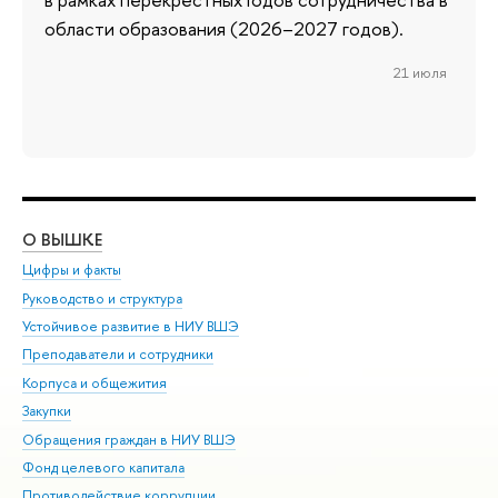
области образования (2026–2027 годов).
21 июля
О ВЫШКЕ
ОБ
Цифры и факты
Ли
Руководство и структура
Дов
Устойчивое развитие в НИУ ВШЭ
Ол
Преподаватели и сотрудники
При
Корпуса и общежития
Вы
Закупки
При
Обращения граждан в НИУ ВШЭ
Ас
Фонд целевого капитала
До
Противодействие коррупции
Цен