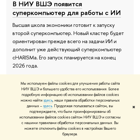
В НИУ ВШЭ появится
суперкомпьютер для работы с ИИ
Высшая школа экономики готовит к запуску
второй суперкомпьютер. Новый кластер будет
ориентирован прежде всего на задачи ИИ и
дополнит уже действующий суперкомпьютер
cHARISMa. Его запуск планируется на конец
2026 года.
20 июля
Мы используем файлы cookies для улучшения работы сайта
НИУ ВШЭ и большего удобства его использования. Более
подробную информацию об использовании файлов cookies
можно найти
здесь
, наши правила обработки персональных
данных –
здесь
. Продолжая пользоваться сайтом, вы
✖
подтверждаете, что были проинформированы об
использовании файлов cookies сайтом НИУ ВШЭ и согласны
с нашими правилами обработки персональных данных. Вы
О ВЫШКЕ
ОБ
можете отключить файлы cookies в настройках Вашего
Цифры и факты
Ли
браузера.