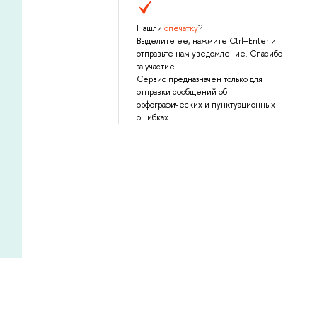
Нашли
опечатку
?
Выделите её, нажмите Ctrl+Enter и
отправьте нам уведомление. Спасибо
за участие!
Сервис предназначен только для
отправки сообщений об
орфографических и пунктуационных
ошибках.