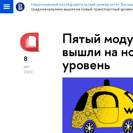
Национальный исследовательский университет Высша
градоначальники вышли на новый транспортный урове
Пятый моду
вышли на н
8
уровень
дек
2020