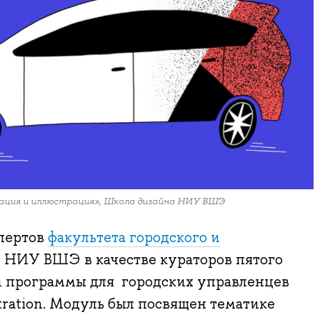
имация и иллюстрация», Школа дизайна НИУ ВШЭ
спертов
факультета городского и
я
НИУ ВШЭ в качестве кураторов пятого
й программы для городских управленцев
stration. Модуль был посвящен тематике