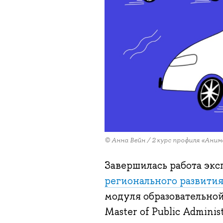
© Анна Вейн / 2 курс профиля «Ан
Завершилась работа эк
регионального развити
модуля образовательно
Master of Public Admini