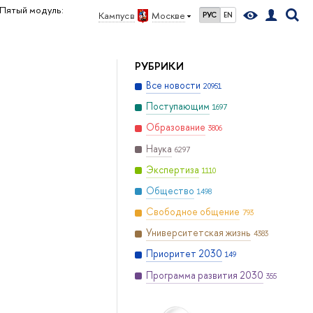
Пятый модуль:
Кампус в
Москве
РУС
EN
РУБРИКИ
Все новости
20951
Поступающим
1697
Образование
3806
Наука
6297
Экспертиза
1110
Общество
1498
Свободное общение
793
Университетская жизнь
4383
Приоритет 2030
149
Программа развития 2030
355