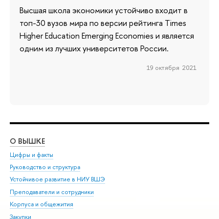
Высшая школа экономики устойчиво входит в
топ-30 вузов мира по версии рейтинга Times
Higher Education Emerging Economies и является
одним из лучших университетов России.
19 октября 2021
О ВЫШКЕ
ОБ
Цифры и факты
Ли
Руководство и структура
Дов
Устойчивое развитие в НИУ ВШЭ
Ол
Преподаватели и сотрудники
При
Корпуса и общежития
Вы
Закупки
При