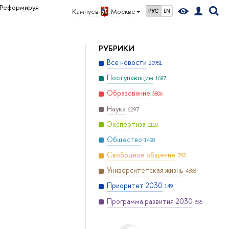
Реформируя
Кампус в
Москве
РУС
EN
РУБРИКИ
Все новости
20951
Поступающим
1697
Образование
3806
Наука
6297
Экспертиза
1110
Общество
1498
Свободное общение
793
Университетская жизнь
4383
Приоритет 2030
149
Программа развития 2030
355