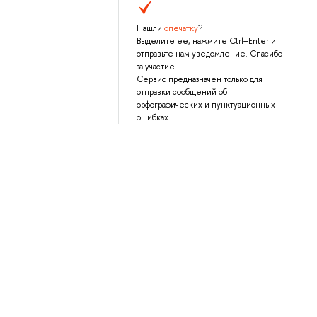
Нашли
опечатку
?
Выделите её, нажмите Ctrl+Enter и
отправьте нам уведомление. Спасибо
за участие!
Сервис предназначен только для
отправки сообщений об
орфографических и пунктуационных
ошибках.