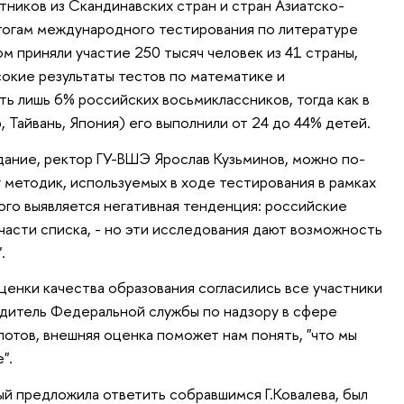
тников из Скандинавских стран и стран Азиатско-
тогам международного тестирования по литературе
ом приняли участие 250 тысяч человек из 41 страны,
сокие результаты тестов по математике и
ь лишь 6% российских восьмиклассников, тогда как в
 Тайвань, Япония) его выполнили от 24 до 44% детей.
едание, ректор ГУ-ВШЭ Ярослав Кузьминов, можно по-
 методик, используемых в ходе тестирования в рамках
ого выявляется негативная тенденция: российские
части списка, - но эти исследования дают возможность
.
нки качества образования согласились все участники
одитель Федеральной службы по надзору в сфере
лотов, внешняя оценка поможет нам понять, "что мы
".
й предложила ответить собравшимся Г.Ковалева, был