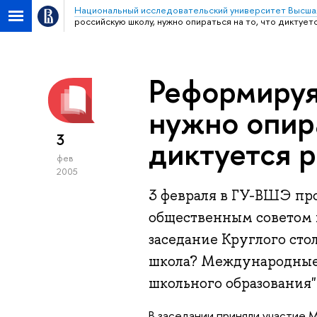
Национальный исследовательский университет Высша
российскую школу, нужно опираться на то, что диктуе
Реформируя
нужно опира
3
диктуется 
фев
2005
3 февраля в ГУ-ВШЭ пр
общественным советом 
заседание Круглого сто
школа? Международные 
школьного образования"
В заседании приняли участие 