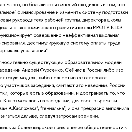
ло много, но большинство мнений сходилось в том, что
льное" финансирование и изменить систему подготовки
ловам руководителя рабочей группы, директора школы
иально-экономического развития школы ИРО ГУ-ВШЭ
"функционирует совершенно неэффективная школьная
нсирования, дестимулирующую систему оплаты труда
ертикаль управления".
тносительно существующей образовательной модели
заседании Андрей Фурсенко. Сейчас в России либо изо
оветскую модель, либо полностью ее отвергают.
о участников заседания, считают это неверным. России
тки, которые есть в образовании, и достраивать то, что
. Как отмечалось на заседании, для своего времени
вам А.Каспржака", "гениальна", и она прекрасно выполнила
вигаться дальше, следуя запросам времени.
ались за более широкое привлечение общественности к