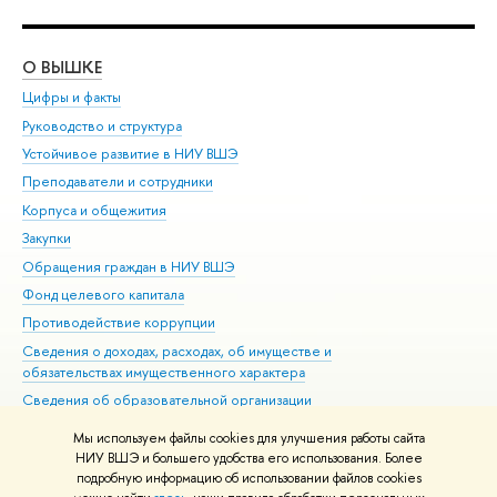
О ВЫШКЕ
ОБ
Цифры и факты
Ли
Руководство и структура
Дов
Устойчивое развитие в НИУ ВШЭ
Ол
Преподаватели и сотрудники
При
Корпуса и общежития
Вы
Закупки
При
Обращения граждан в НИУ ВШЭ
Ас
Фонд целевого капитала
До
Противодействие коррупции
Цен
Сведения о доходах, расходах, об имуществе и
Би
обязательствах имущественного характера
Об
Сведения об образовательной организации
Обр
Людям с ограниченными возможностями здоровья
Мы используем файлы cookies для улучшения работы сайта
Единая платежная страница
НИУ ВШЭ и большего удобства его использования. Более
подробную информацию об использовании файлов cookies
Работа в Вышке