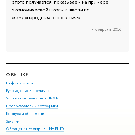
этого получается, показываем на примере
экономической школы и школы по
международным отношениям.
4 февраля 2016
О ВЫШКЕ
ОБ
Цифры и факты
Ли
Руководство и структура
Дов
Устойчивое развитие в НИУ ВШЭ
Ол
Преподаватели и сотрудники
При
Корпуса и общежития
Вы
Закупки
При
Обращения граждан в НИУ ВШЭ
Ас