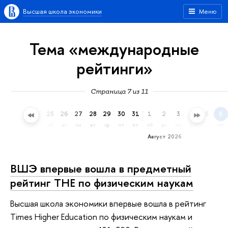
Высшая школа экономики
Меню
Тема «международные
рейтинги»
Страница 7 из 11
22
23
24
25
26
27
28
29
30
31
1
2
3
4
5
6
ср
чт
пт
сб
вс
пн
вт
ср
чт
пт
сб
вс
пн
вт
ср
чт
Август 2026
ВШЭ впервые вошла в предметный
рейтинг ТНЕ по физическим наукам
Высшая школа экономики впервые вошла в рейтинг
Times Higher Education по физическим наукам и