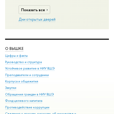
Показать все
Дни открытых дверей
О ВЫШКЕ
ОБ
Цифры и факты
Ли
Руководство и структура
Дов
Устойчивое развитие в НИУ ВШЭ
Ол
Преподаватели и сотрудники
При
Корпуса и общежития
Вы
Закупки
При
Обращения граждан в НИУ ВШЭ
Ас
Фонд целевого капитала
До
Противодействие коррупции
Цен
Сведения о доходах, расходах, об имуществе и
Би