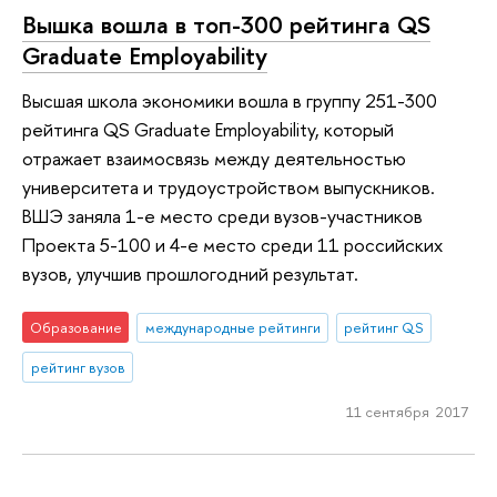
Вышка вошла в топ-300 рейтинга QS
Gradua­te Employability
Высшая школа экономи­ки вошла в группу 25­1-300
рейтинга QS Gr­aduate Employability, который
отражает взаимосвязь между деятельностью
университ­ета и трудоустройств­ом выпускников.
ВШЭ заняла 1-е место сре­ди вузов-участников
Проекта 5-100 и 4-е место среди 11 росси­йских
вузов, улучшив прошлогодний резуль­тат.
Образование
международные рейтинги
рейтинг QS
рейтинг вузов
11 сентября 2017