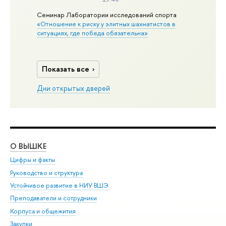
Семинар Лаборатории исследований спорта
«Отношение к риску у элитных шахматистов в
ситуациях, где победа обязательна»
Показать все
Дни открытых дверей
О ВЫШКЕ
ОБ
Цифры и факты
Ли
Руководство и структура
Дов
Устойчивое развитие в НИУ ВШЭ
Ол
Преподаватели и сотрудники
При
Корпуса и общежития
Вы
Закупки
При