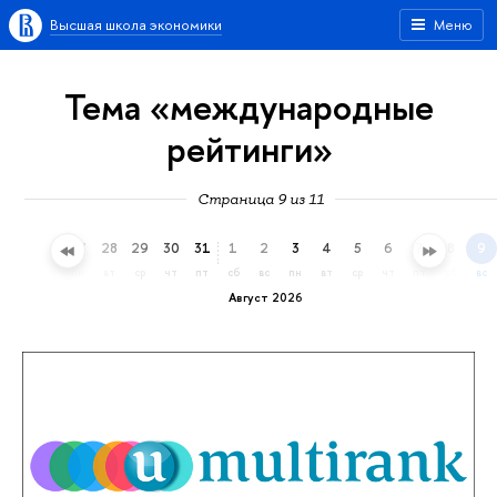
Высшая школа экономики
Меню
Тема «международные
рейтинги»
Страница 9 из 11
25
26
27
28
29
30
31
1
2
3
4
5
6
7
8
9
сб
вс
пн
вт
ср
чт
пт
сб
вс
пн
вт
ср
чт
пт
сб
вс
Август 2026