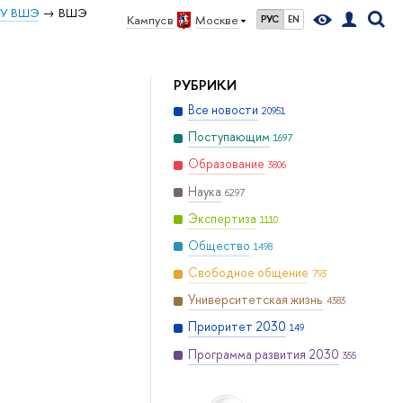
ИУ ВШЭ
ВШЭ
Кампус в
Москве
РУС
EN
РУБРИКИ
Все новости
20951
Поступающим
1697
Образование
3806
Наука
6297
Экспертиза
1110
Общество
1498
Свободное общение
793
Университетская жизнь
4383
Приоритет 2030
149
Программа развития 2030
355