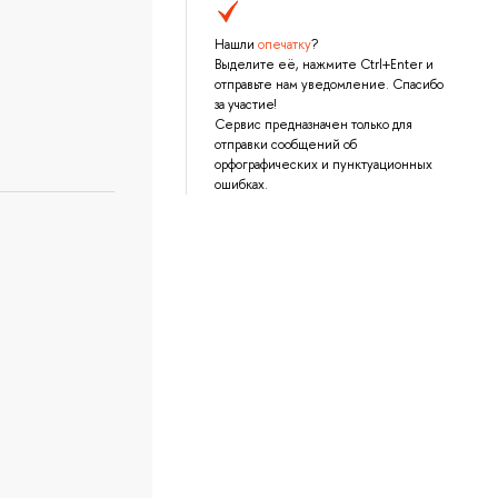
Нашли
опечатку
?
Выделите её, нажмите Ctrl+Enter и
отправьте нам уведомление. Спасибо
за участие!
Сервис предназначен только для
отправки сообщений об
орфографических и пунктуационных
ошибках.