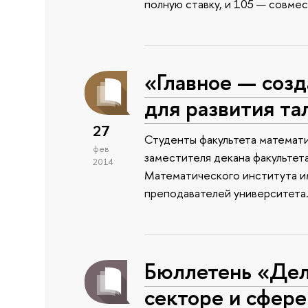
полную ставку, и 105 — совмес
«Главное — соз
для развития та
27
Студенты факультета математи
фев
заместителя декана факультет
2014
Математического института им
преподавателей университета. 
Бюллетень «Дел
секторе и сфере