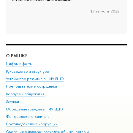
17 августа 2022
О ВЫШКЕ
ОБ
Цифры и факты
Ли
Руководство и структура
Дов
Устойчивое развитие в НИУ ВШЭ
Ол
Преподаватели и сотрудники
При
Корпуса и общежития
Вы
Закупки
При
Обращения граждан в НИУ ВШЭ
Ас
Фонд целевого капитала
До
Противодействие коррупции
Цен
Сведения о доходах, расходах, об имуществе и
Би