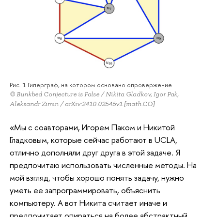
Рис. 1 Гиперграф, на котором основано опровержение
© Bunkbed Conjecture is False / Nikita Gladkov, Igor Pak,
Aleksandr Zimin / arXiv:2410.02545v1 [math.CO]
«Мы с соавторами, Игорем Паком и Никитой
Гладковым, которые сейчас работают в UCLA,
отлично дополняли друг друга в этой задаче. Я
предпочитаю использовать численные методы. На
мой взгляд, чтобы хорошо понять задачу, нужно
уметь ее запрограммировать, объяснить
компьютеру. А вот Никита считает иначе и
предпочитает опираться на более абстрактный,