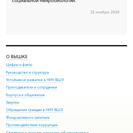
социальной нейробиологии.
21 ноября 2019
О ВЫШКЕ
ОБ
Цифры и факты
Ли
Руководство и структура
Дов
Устойчивое развитие в НИУ ВШЭ
Ол
Преподаватели и сотрудники
При
Корпуса и общежития
Вы
Закупки
При
Обращения граждан в НИУ ВШЭ
Ас
Фонд целевого капитала
До
Противодействие коррупции
Цен
Сведения о доходах, расходах, об имуществе и
Би