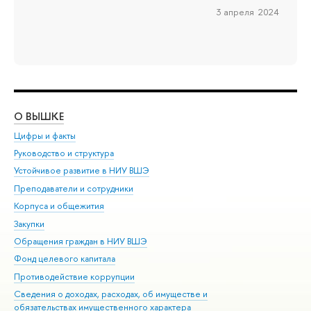
3 апреля 2024
О ВЫШКЕ
ОБ
Цифры и факты
Ли
Руководство и структура
Дов
Устойчивое развитие в НИУ ВШЭ
Ол
Преподаватели и сотрудники
При
Корпуса и общежития
Вы
Закупки
При
Обращения граждан в НИУ ВШЭ
Ас
Фонд целевого капитала
До
Противодействие коррупции
Цен
Сведения о доходах, расходах, об имуществе и
Би
обязательствах имущественного характера