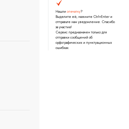
Нашли
опечатку
?
Выделите её, нажмите Ctrl+Enter и
отправьте нам уведомление. Спасибо
за участие!
Сервис предназначен только для
отправки сообщений об
орфографических и пунктуационных
ошибках.