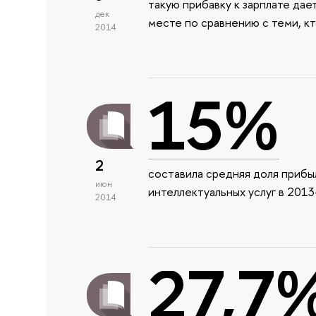
такую прибавку к зарплате да
дек
месте по сравнению с теми, к
2014
15%
2
составила средняя доля прибы
июн
интеллектуальных услуг в 2013
2014
27,7