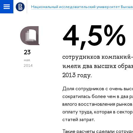
Национальный исследовательский университет Высша
4,5%
23
сотрудников компаний-
мая
имели два высших обра
2014
2013 году.
Доля сотрудников с очень выс
сократилась более чем в два 
вялого восстановления рынков
оплату труда, которая в секто
статей затрат.
Такие расчеты сделали сотруд