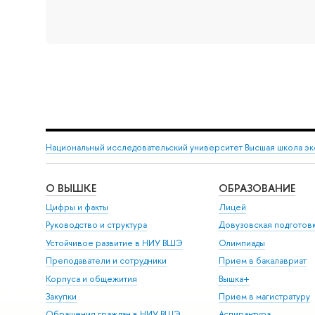
Национальный исследовательский университет Высшая школа э
О ВЫШКЕ
ОБРАЗОВАНИЕ
Цифры и факты
Лицей
Руководство и структура
Довузовская подготов
Устойчивое развитие в НИУ ВШЭ
Олимпиады
Преподаватели и сотрудники
Прием в бакалавриат
Корпуса и общежития
Вышка+
Закупки
Прием в магистратуру
Обращения граждан в НИУ ВШЭ
Аспирантура