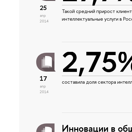
25
Такой средний прирост клиентс
апр
интеллектуальные услуги в Рос
2014
2,75
17
составила доля сектора интелл
апр
2014
Инновации в об