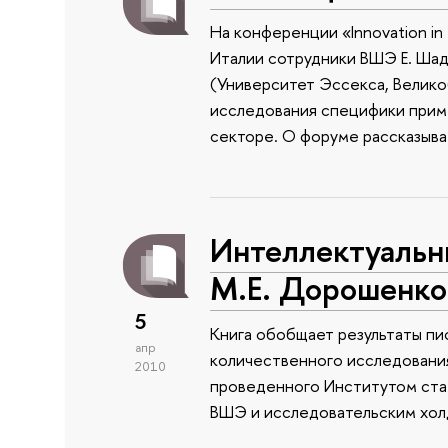
На конференции «Innovation in 
Италии сотрудники ВШЭ Е. Ша
(Университет Эссекса, Велико
исследования специфики приме
секторе. О форуме рассказыва
Интеллектуальны
М.Е. Дорошенко
5
Книга обобщает результаты пи
апр
количественного исследования
2010
проведенного Институтом стат
ВШЭ и исследовательским холд