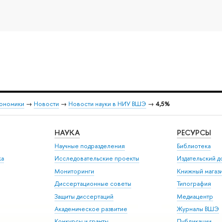
кономики
→
Новости
→
Новости науки в НИУ ВШЭ
→
4,5%
НАУКА
РЕСУРСЫ
Научные подразделения
Библиотека
ка
Исследовательские проекты
Издательский 
Мониторинги
Книжный магаз
Диссертационные советы
Типография
Защиты диссертаций
Медиацентр
Академическое развитие
Журналы ВШЭ
Конкурсы и гранты
Публикации