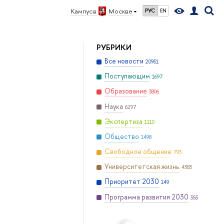
Кампус в
Москве
РУС
EN
РУБРИКИ
Все новости
20951
Поступающим
1697
Образование
3806
Наука
6297
Экспертиза
1110
Общество
1498
Свободное общение
793
Университетская жизнь
4383
Приоритет 2030
149
Программа развития 2030
355