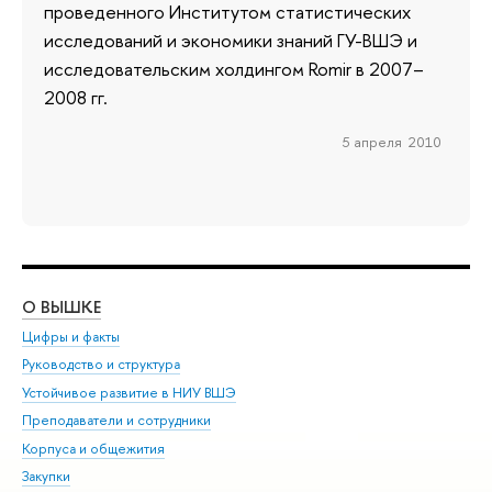
проведенного Институтом статистических
исследований и экономики знаний ГУ-ВШЭ и
исследовательским холдингом Romir в 2007–
2008 гг.
5 апреля 2010
О ВЫШКЕ
ОБ
Цифры и факты
Ли
Руководство и структура
Дов
Устойчивое развитие в НИУ ВШЭ
Ол
Преподаватели и сотрудники
При
Корпуса и общежития
Вы
Закупки
При