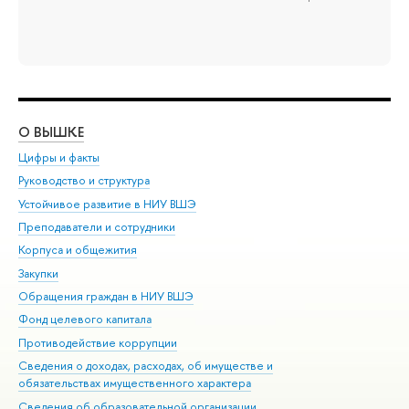
О ВЫШКЕ
ОБ
Цифры и факты
Ли
Руководство и структура
Дов
Устойчивое развитие в НИУ ВШЭ
Ол
Преподаватели и сотрудники
При
Корпуса и общежития
Вы
Закупки
При
Обращения граждан в НИУ ВШЭ
Ас
Фонд целевого капитала
До
Противодействие коррупции
Цен
Сведения о доходах, расходах, об имуществе и
Би
обязательствах имущественного характера
Об
Сведения об образовательной организации