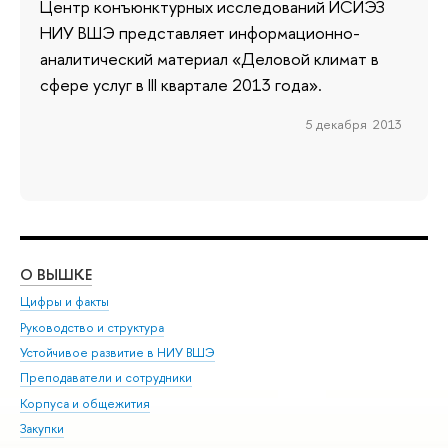
Центр конъюнктурных исследований ИСИЭЗ
НИУ ВШЭ представляет информационно-
аналитический материал «Деловой климат в
сфере услуг в III квартале 2013 года».
5 декабря 2013
О ВЫШКЕ
ОБ
Цифры и факты
Ли
Руководство и структура
Дов
Устойчивое развитие в НИУ ВШЭ
Ол
Преподаватели и сотрудники
При
Корпуса и общежития
Вы
Закупки
При