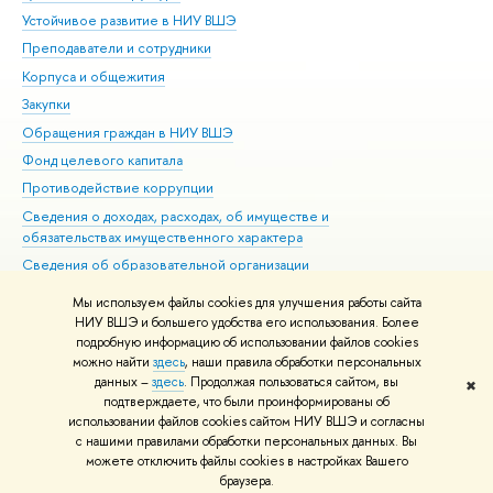
Устойчивое развитие в НИУ ВШЭ
Ол
Преподаватели и сотрудники
При
Корпуса и общежития
Вы
Закупки
При
Обращения граждан в НИУ ВШЭ
Ас
Фонд целевого капитала
До
Противодействие коррупции
Цен
Сведения о доходах, расходах, об имуществе и
Би
обязательствах имущественного характера
Об
Сведения об образовательной организации
Обр
Людям с ограниченными возможностями здоровья
Мы используем файлы cookies для улучшения работы сайта
Единая платежная страница
НИУ ВШЭ и большего удобства его использования. Более
подробную информацию об использовании файлов cookies
Работа в Вышке
можно найти
здесь
, наши правила обработки персональных
данных –
здесь
. Продолжая пользоваться сайтом, вы
✖
Редактору
подтверждаете, что были проинформированы об
© НИУ ВШЭ 1993–2026
Адреса и контакты
Условия использования
использовании файлов cookies сайтом НИУ ВШЭ и согласны
с нашими правилами обработки персональных данных. Вы
материалов
Политика конфиденциальности
Карта сайта
можете отключить файлы cookies в настройках Вашего
Шрифты HSE Sans и HSE Slab разработаны в
Школе дизайна НИУ ВШЭ
браузера.