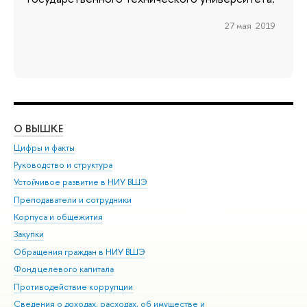
27 мая 2019
О ВЫШКЕ
ОБ
Цифры и факты
Ли
Руководство и структура
Дов
Устойчивое развитие в НИУ ВШЭ
Ол
Преподаватели и сотрудники
При
Корпуса и общежития
Вы
Закупки
При
Обращения граждан в НИУ ВШЭ
Ас
Фонд целевого капитала
До
Противодействие коррупции
Цен
Сведения о доходах, расходах, об имуществе и
Би