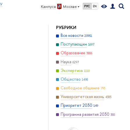
ИУ
Кампус в
Москве
РУС
EN
РУБРИКИ
Все новости
20951
Поступающим
1697
Образование
3806
Наука
6297
Экспертиза
1110
Общество
1498
Свободное общение
793
Университетская жизнь
4383
Приоритет 2030
149
Программа развития 2030
355