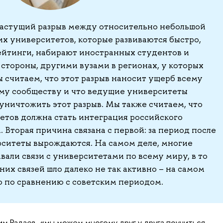
растущий разрыв между относительно небольшой
х университетов, которые развиваются быстро,
йтинги, набирают иностранных студентов и
 стороны, другими вузами в регионах, у которых
ы считаем, что этот разрыв наносит ущерб всему
му сообществу и что ведущие университеты
уничтожить этот разрыв. Мы также считаем, что
етов должна стать интеграция российского
 Вторая причина связана с первой: за период после
рситеты вырождаются. На самом деле, многие
вали связи с университетами по всему миру, в то
них связей шло далеко не так активно – на самом
о по сравнению с советским периодом.
дим Радаев, «мы можем многому друг у друга поучиться.