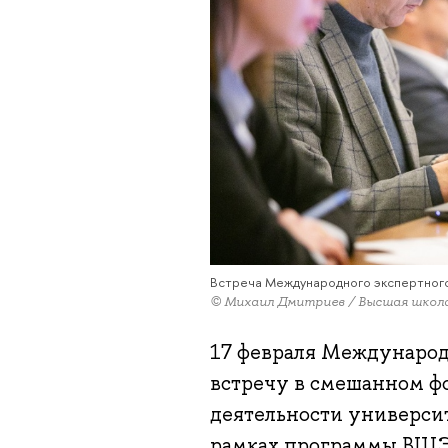
Встреча Международного экспертног
© Михаил Дмитриев / Высшая школ
17 февраля Междунаро
встречу в смешанном ф
деятельности университ
рамках программы ВШЭ