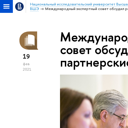
Национальный исследовательский университет Высша
ВШЭ
Международный экспертный совет обсудил р
Междунаро
совет обсу
19
партнерск
фев
2021