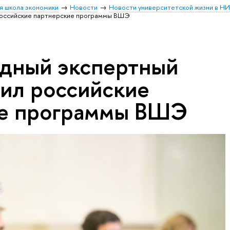
я школа экономики
Новости
Новости университетской жизни в Н
оссийские партнерские программы ВШЭ
дный экспертный
дил российские
ие программы ВШЭ