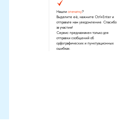
Нашли
опечатку
?
Выделите её, нажмите Ctrl+Enter и
отправьте нам уведомление. Спасибо
за участие!
Сервис предназначен только для
отправки сообщений об
орфографических и пунктуационных
ошибках.