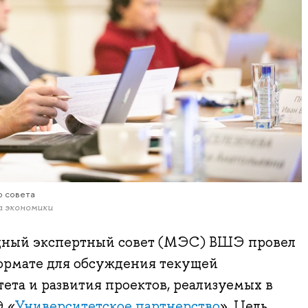
о совета
а экономики
дный экспертный совет (МЭС) ВШЭ провел
ормате для обсуждения текущей
ета и развития проектов, реализуемых в
 «
Университетское партнерство
». Цель