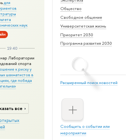
рь
для
уриентов
Общество
стратуры
Свободное общение
льтета
омических наук
Университетская жизнь
айн
Приоритет 2030
Программа развития 2030
19:40
нар Лаборатории
едований спорта
ошение к риску у
ных шахматистов в
циях, где победа
Расширенный поиск новостей
ательна»
казать все
открытых
Сообщить о событии или
ей
мероприятии