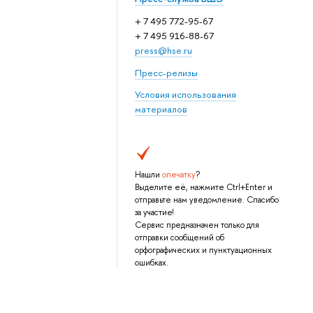
+ 7 495 772-95-67
+ 7 495 916-88-67
press@hse.ru
Пресс-релизы
Условия использования
материалов
Нашли
опечатку
?
Выделите её, нажмите Ctrl+Enter и
отправьте нам уведомление. Спасибо
за участие!
Сервис предназначен только для
отправки сообщений об
орфографических и пунктуационных
ошибках.