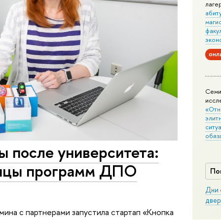
лаге
абит
маги
факу
экон
онл
Семи
иссл
«Отн
элит
ситуа
обяз
бы после университета:
ницы программ ДПО
По
Дни 
двер
ина с партнерами запустила стартап «Кнопка