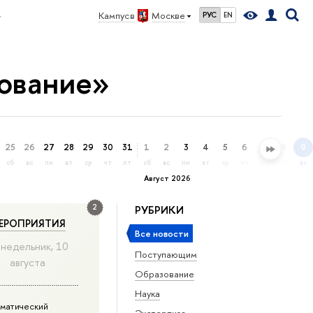
»
Кампус в
Москве
РУС
EN
ование»
25
26
27
28
29
30
31
1
2
3
4
5
6
7
8
9
сб
вс
пн
вт
ср
чт
пт
сб
вс
пн
вт
ср
чт
пт
сб
вс
Август 2026
2
РУБРИКИ
ЕРОПРИЯТИЯ
Все новости
недельник, 10
Поступающим
августа
Образование
Наука
матический
Экспертиза