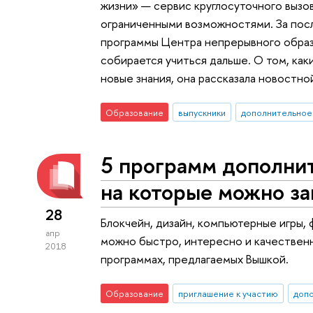
жизни» — сервис круглосуточного вызо
ограниченными возможностями. За посл
программы Центра непрерывного образ
собирается учиться дальше. О том, как
новые знания, она рассказала новостн
Образование
выпускники
дополнительное
5 программ дополнит
на которые можно за
28
Блокчейн, дизайн, компьютерные игры, 
апр
можно быстро, интересно и качествен
2018
программах, предлагаемых Вышкой.
Образование
приглашение к участию
доп