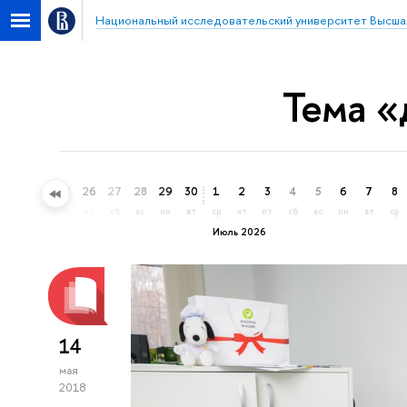
Национальный исследовательский университет Высша
Тема «
23
24
25
26
27
28
29
30
1
2
3
4
5
6
7
8
вт
ср
чт
пт
сб
вс
пн
вт
ср
чт
пт
сб
вс
пн
вт
ср
Июль 2026
14
мая
2018