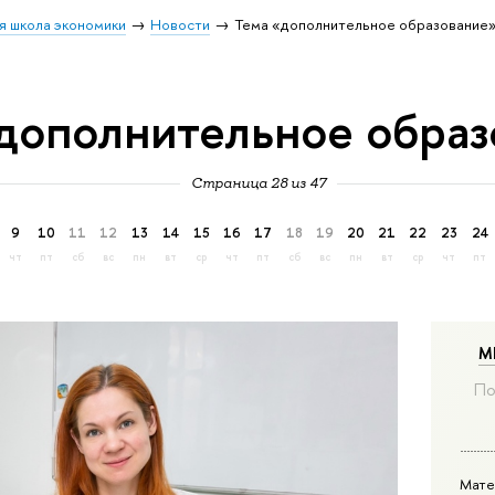
я школа экономики
Новости
Тема «дополнительное образование
дополнительное образ
Страница 28 из 47
9
10
11
12
13
14
15
16
17
18
19
20
21
22
23
24
чт
пт
сб
вс
пн
вт
ср
чт
пт
сб
вс
пн
вт
ср
чт
пт
М
По
Мате