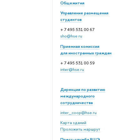
Общежития
Управление размещения
студентов
+ 7 495 531 00 67
sho@hse.ru
Приемная комиссия
для иностранных граждан
+ 7 495 531 00 59
inter@hse.ru
Дирекция по развитию
международного
сотрудничества
inter_coop@hse.ru
Карта зданий
Проложить маршрут
Пресс-служба ВШЭ