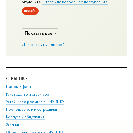
обучения»:
Ответы на вопросы по поступлению
онлайн
Показать все
Дни открытых дверей
О ВЫШКЕ
ОБ
Цифры и факты
Ли
Руководство и структура
Дов
Устойчивое развитие в НИУ ВШЭ
Ол
Преподаватели и сотрудники
При
Корпуса и общежития
Вы
Закупки
При
Обращения граждан в НИУ ВШЭ
Ас