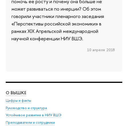
помочь ее росту и почему она больше не
может развиваться по инерции? Об этом
говорили участники пленарного заседания
«Перспективы российской экономики» в
рамках XIX Апрельской международной
научной конференции НИУ ВШЭ.
10 апреля 2018
О ВЫШКЕ
ОБ
Цифры и факты
Ли
Руководство и структура
Дов
Устойчивое развитие в НИУ ВШЭ
Ол
Преподаватели и сотрудники
При