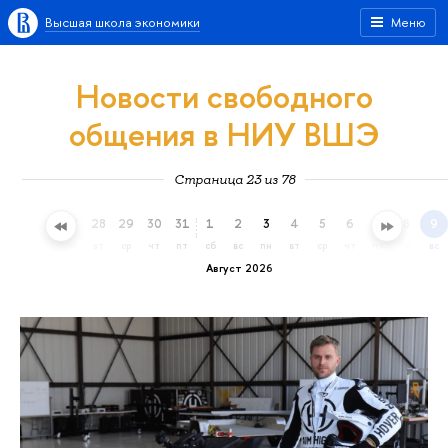
Высшая школа экономики
Меню
Новости свободного
общения в НИУ ВШЭ
Страница 23 из 78
25
26
27
28
29
30
31
1
2
3
4
5
6
7
8
9
сб
вс
пн
вт
ср
чт
пт
сб
вс
пн
вт
ср
чт
пт
сб
вс
Август 2026