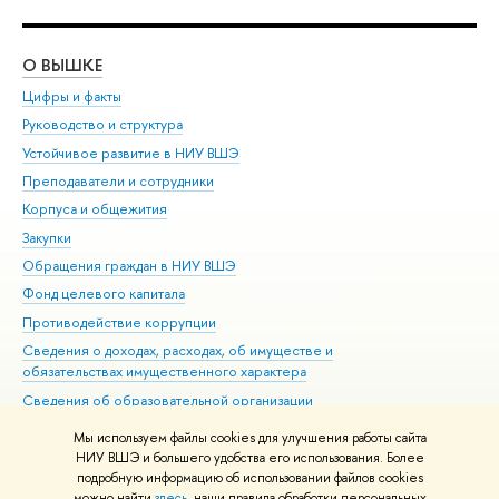
О ВЫШКЕ
ОБ
Цифры и факты
Ли
Руководство и структура
Дов
Устойчивое развитие в НИУ ВШЭ
Ол
Преподаватели и сотрудники
При
Корпуса и общежития
Вы
Закупки
При
Обращения граждан в НИУ ВШЭ
Ас
Фонд целевого капитала
До
Противодействие коррупции
Цен
Сведения о доходах, расходах, об имуществе и
Би
обязательствах имущественного характера
Об
Сведения об образовательной организации
Обр
Людям с ограниченными возможностями здоровья
Мы используем файлы cookies для улучшения работы сайта
Единая платежная страница
НИУ ВШЭ и большего удобства его использования. Более
подробную информацию об использовании файлов cookies
Работа в Вышке
можно найти
здесь
, наши правила обработки персональных