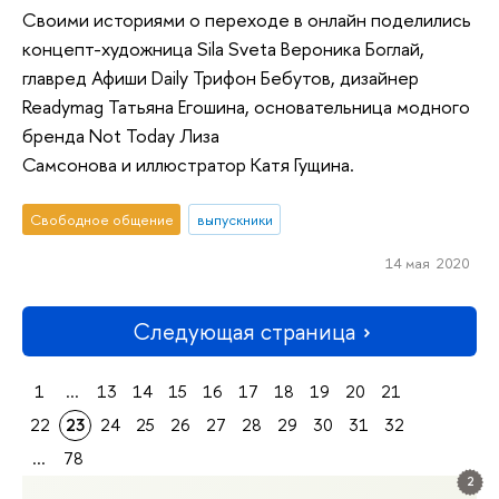
Своими историями о переходе в онлайн поделились
концепт-художница Sila Sveta Вероника Боглай,
главред Афиши Daily Трифон Бебутов, дизайнер
Readymag Татьяна Егошина, основательница модного
бренда Not Today Лиза
Самсонова и иллюстратор Катя Гущина.
Свободное общение
выпускники
14 мая 2020
Следующая страница
1
...
13
14
15
16
17
18
19
20
21
22
23
24
25
26
27
28
29
30
31
32
...
78
2