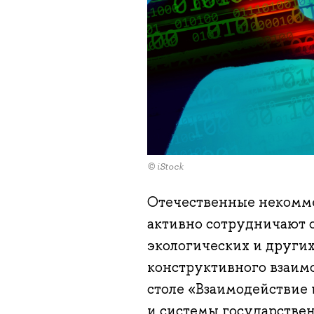
© iStock
Отечественные некомме
активно сотрудничают с
экологических и други
конструктивного взаимо
столе «Взаимодействие
и системы государствен