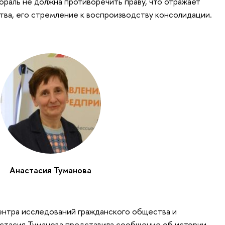
ораль не должна противоречить праву, что отражает
ва, его стремление к воспроизводству консолидации.
Анастасия Туманова
ентра исследований гражданского общества и
стасия Туманова представила сообщение об истории