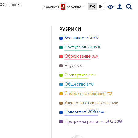
О в России:
Кампус в
Москве
РУС
EN
РУБРИКИ
Все новости
20955
Поступающим
1698
Образование
3809
Наука
6297
Экспертиза
1110
Общество
1498
Свободное общение
793
Университетская жизнь
4383
Приоритет 2030
149
Программа развития 2030
355