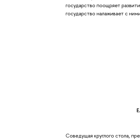
государство поощряет развитие
государство налаживает с ним
Е
Соведущая круглого стола, п