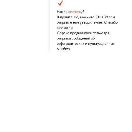
Нашли
опечатку
?
Выделите её, нажмите Ctrl+Enter и
отправьте нам уведомление. Спасибо
за участие!
Сервис предназначен только для
отправки сообщений об
орфографических и пунктуационных
ошибках.