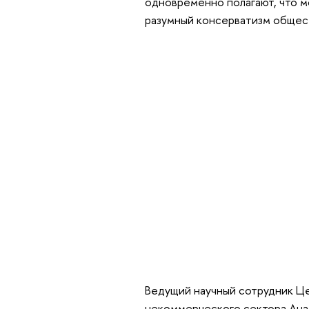
одновременно полагают, что м
разумный консерватизм общест
Ведущий научный сотрудник Ц
некоммерческого сектора Ана