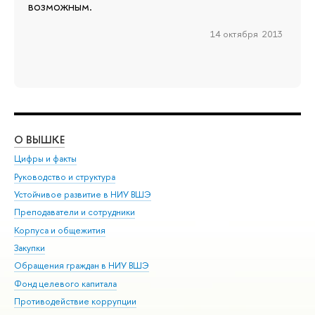
возможным.
14 октября 2013
О ВЫШКЕ
ОБ
Цифры и факты
Ли
Руководство и структура
Дов
Устойчивое развитие в НИУ ВШЭ
Ол
Преподаватели и сотрудники
При
Корпуса и общежития
Вы
Закупки
При
Обращения граждан в НИУ ВШЭ
Ас
Фонд целевого капитала
До
Противодействие коррупции
Цен