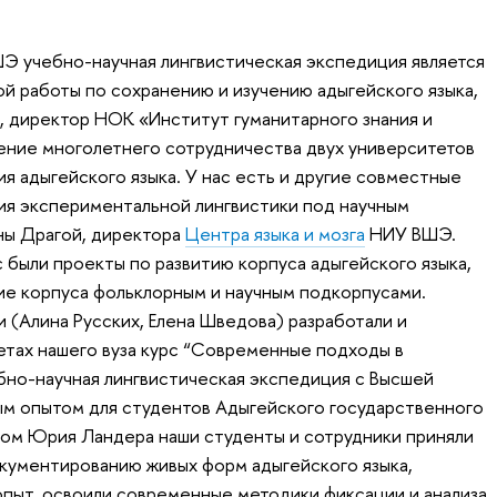
Э учебно-научная лингвистическая экспедиция является
й работы по сохранению и изучению адыгейского языка,
 директор НОК «Институт гуманитарного знания и
ение многолетнего сотрудничества двух университетов
ия адыгейского языка. У нас есть и другие совместные
ия экспериментальной лингвистики под научным
ны Драгой, директора
Центра языка и мозга
НИУ ВШЭ.
 были проекты по развитию корпуса адыгейского языка,
ие корпуса фольклорным и научным подкорпусами.
(Алина Русских, Елена Шведова) разработали и
тетах нашего вуза курс “Современные подходы в
бно-научная лингвистическая экспедиция с Высшей
ым опытом для студентов Адыгейского государственного
вом Юрия Ландера наши студенты и сотрудники приняли
окументированию живых форм адыгейского языка,
опыт, освоили современные методики фиксации и анализа