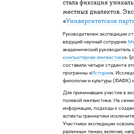
стала фиксация уникал
местных диалектов. Эк
«
Университетское парт
Руководителем экспедиции с
ведущий научный сотрудник
Ме
академический руководитель 
компьютерная
лингвистика
». Г
составили четыре студента эт
программы «
История
». Исслед
филологии и культуры (ФАФК) 
Для принимавших участие в эк
полевой лингвистике. На семи
информации, подходы к создан
аспекты грамматики исключите
Участники экспедиции освоили
различным темам, включая, нап