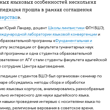
ьных языковых особенностей нескольких
спедиция прошла в рамках соглашения
нерство
».
тал Юрий Ландер, доцент
Школы лингвистики
ФГН ВШЭ,
ждународной лаборатории языковой конвергенции
и
образовательной программы «
Фундаментальная и
руппу экспедиции от факультета гуманитарных наук
ой программы и одна студентка образовательной
ователями от АГУ стали студенты факультета адыгейской
и сотрудник Центра адыговедения.
спедиции студентов ВШЭ был организован семинар по
наре обсуждались методы сбора и обработки
ию языковых корпусов, анализировались разнообразные
льно интересного для науки адыгейского языка.
 навыки проведения интервью с носителями языка по
ример, религиозные верования в советское время.