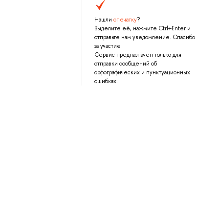
Нашли
опечатку
?
Выделите её, нажмите Ctrl+Enter и
отправьте нам уведомление. Спасибо
за участие!
Сервис предназначен только для
отправки сообщений об
орфографических и пунктуационных
ошибках.