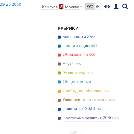
ШЭ до 2030
Кампус в
Москве
РУС
EN
РУБРИКИ
Все новости
20952
Поступающим
1697
Образование
3807
Наука
6297
Экспертиза
1110
Общество
1498
Свободное общение
793
Университетская жизнь
4383
Приоритет 2030
149
Программа развития 2030
355