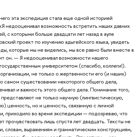
него эта экспедиция стала еще одной историей
«Я недооценивал возможность встретить наших давних
й, с которыми больше двадцати лет назад в ауле
овский проект по изучению адыгейского языка, увидеть
годы, которые мы не виделись, мы все равно были вместе в
ит он. — Я недооценивал возможности нашего
государственным университетом (спасибо, коллеги!).
организации, не только о жертвенности его (и наших)
и о самом существовании некоторого общего дела,
нивал и важность этого общего дела. Понимание того,
 представляют не только научную (лингвистическую,
ю) ценность, но и ценность, связанную с личной
, приходило во время экспедиции — подозреваю, что
т прочувствовать лишь спустя лет двадцать. Тексты не
ии, словам, выражениям и грамматическим конструкциям,