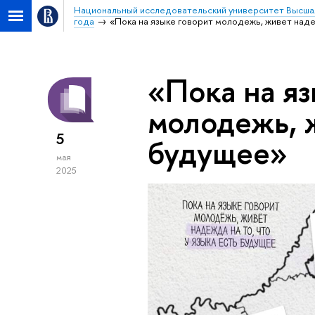
Национальный исследовательский университет Высша
года
«Пока на языке говорит молодежь, живет над
«Пока на яз
молодежь, 
5
будущее»
мая
2025