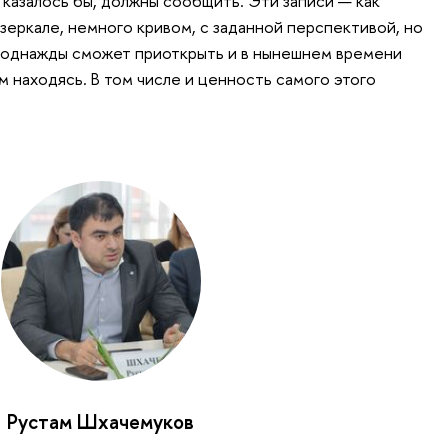
 казалось бы, должны сообщить. Эти записи — как
зеркале, немного кривом, с заданной перспективой, но
, однажды сможет приоткрыть и в нынешнем времени
ем находясь. В том числе и ценность самого этого
Рустам Шхачемуков