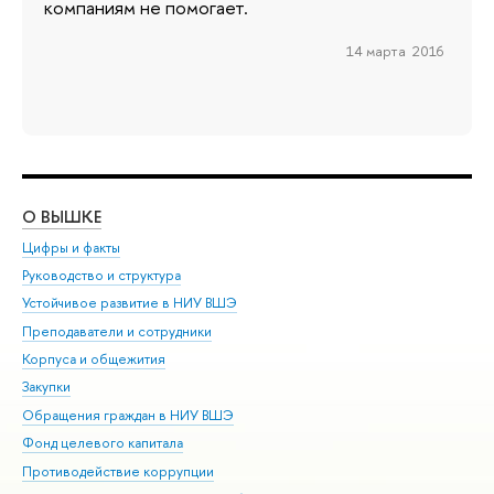
компаниям не помогает.
14 марта 2016
О ВЫШКЕ
ОБ
Цифры и факты
Ли
Руководство и структура
Дов
Устойчивое развитие в НИУ ВШЭ
Ол
Преподаватели и сотрудники
При
Корпуса и общежития
Вы
Закупки
При
Обращения граждан в НИУ ВШЭ
Ас
Фонд целевого капитала
До
Противодействие коррупции
Цен