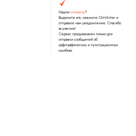
Нашли
опечатку
?
Выделите её, нажмите Ctrl+Enter и
отправьте нам уведомление. Спасибо
за участие!
Сервис предназначен только для
отправки сообщений об
орфографических и пунктуационных
ошибках.