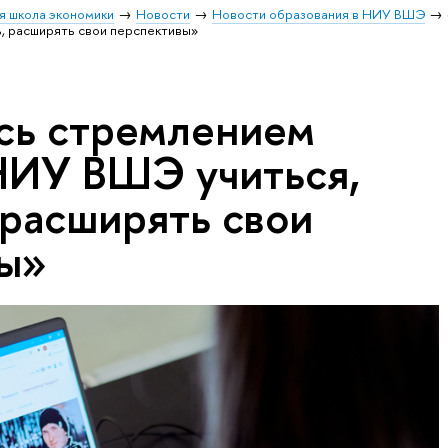
я школа экономики
Новости
Новости образования в НИУ ВШЭ
, расширять свои перспективы»
сь стремлением
НИУ ВШЭ учиться,
 расширять свои
ы»