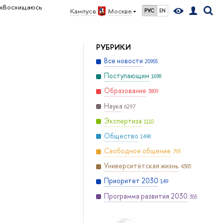
«Восхищаюсь
Кампус в
Москве
РУС
EN
РУБРИКИ
Все новости
20955
Поступающим
1698
Образование
3809
Наука
6297
Экспертиза
1110
Общество
1498
Свободное общение
793
Университетская жизнь
4383
Приоритет 2030
149
Программа развития 2030
355