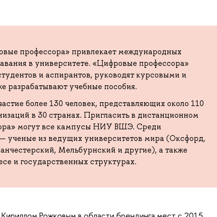
вые профессора» привлекает международных
давания в университете. «Цифровые профессора»
студентов и аспирантов, руководят курсовыми и
же разрабатывают учебные пособия.
частие более 130 человек, представляющих около 110
низаций в 30 странах. Пригласить в дистанционном
ора» могут все кампусы НИУ ВШЭ. Среди
— ученые из ведущих университетов мира (Оксфорд,
нчестерский, Мельбурнский и другие), а также
есе и государственных структурах.
 Кириллом Рожковым в области брендинга мест с 2015