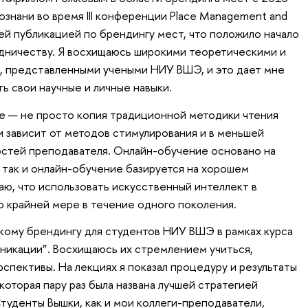
Познани во время III конференции Place Management and
ей публикацией по брендингу мест, что положило начало
дничеству. Я восхищаюсь широкими теоретическими и
, представленными учеными НИУ ВШЭ, и это дает мне
 свои научные и личные навыки.
ие — не просто копия традиционной методики чтения
и зависит от методов стимулирования и в меньшей
остей преподавателя. Онлайн-обучение основано на
, так и онлайн-обучение базируется на хорошем
аю, что использовать искусственный интеллект в
 крайней мере в течение одного поколения.
скому брендингу для студентов НИУ ВШЭ в рамках курса
никации”. Восхищаюсь их стремлением учиться,
спективы. На лекциях я показал процедуру и результаты
которая пару раз была названа лучшей стратегией
туденты Вышки, как и мои коллеги-преподаватели,