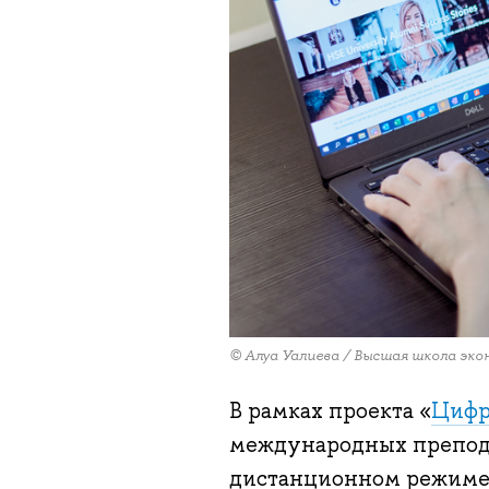
© Алуа Уалиева / Высшая школа эко
В рамках проекта «
Цифр
международных препода
дистанционном режиме.