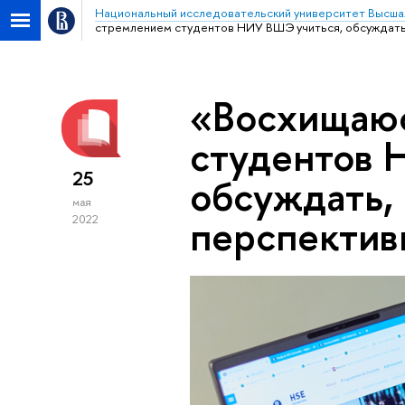
Национальный исследовательский университет Высша
стремлением студентов НИУ ВШЭ учиться, обсуждать
«Восхищаю
студентов 
25
обсуждать,
мая
перспектив
2022