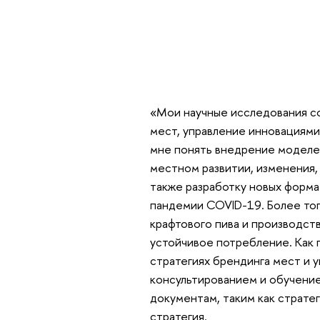
«Мои научные исследования со
мест, управление инновациями
мне понять внедрение моделей
местном развитии, изменения,
также разработку новых форма
пандемии COVID-19. Более тог
крафтового пива и производств
устойчивое потребление. Как 
стратегиях брендинга мест и у
консультированием и обучени
документам, таким как страте
стратегия.