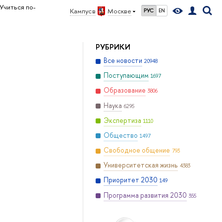
Учиться по-
Кампус в
Москве
РУС
EN
РУБРИКИ
Все новости
20948
Поступающим
1697
Образование
3806
Наука
6295
Экспертиза
1110
Общество
1497
Свободное общение
793
Университетская жизнь
4383
Приоритет 2030
149
Программа развития 2030
355