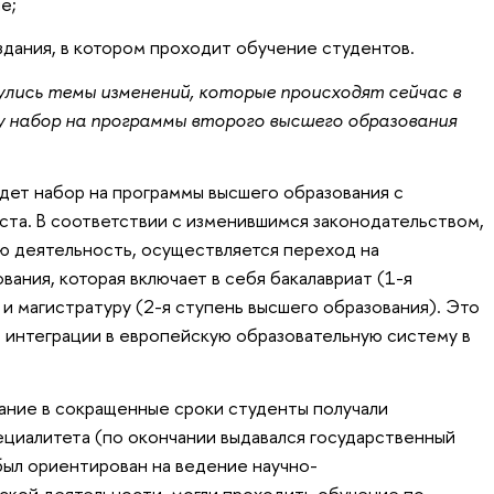
е;
дания, в котором проходит обучение студентов.
нулись темы изменений, которые происходят сейчас в
му набор на программы второго высшего образования
идет набор на программы высшего образования с
та. В соответствии с изменившимся законодательством,
ю деятельность, осуществляется переход на
ания, которая включает в себя бакалавриат (1-я
и магистратуру (2-я ступень высшего образования). Это
интеграции в европейскую образовательную систему в
ание в сокращенные сроки студенты получали
циалитета (по окончании выдавался государственный
 был ориентирован на ведение научно-
ской деятельности, могли проходить обучение по