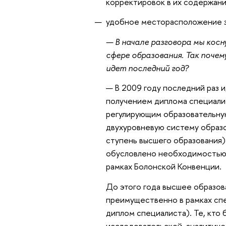
корректировок в их содержани
удобное месторасположение з
— В начале разговора мы кос
сфере образования. Так поче
идет последний год?
— В 2009 году последний раз 
получением диплома специалис
регулирующим образовательну
двухуровневую систему образов
ступень высшего образования) 
обусловлено необходимостью 
рамках Болонской Конвенции.
До этого года высшее образов
преимущественно в рамках спе
диплом специалиста). Те, кто
исследовательской, аналитиче