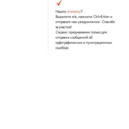
Нашли
опечатку
?
Выделите её, нажмите Ctrl+Enter и
отправьте нам уведомление. Спасибо
за участие!
Сервис предназначен только для
отправки сообщений об
орфографических и пунктуационных
ошибках.