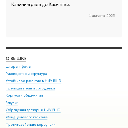
Калининграда до Камчатки.
1 августа 2025
О ВЫШКЕ
ОБ
Цифры и факты
Ли
Руководство и структура
Дов
Устойчивое развитие в НИУ ВШЭ
Ол
Преподаватели и сотрудники
При
Корпуса и общежития
Вы
Закупки
При
Обращения граждан в НИУ ВШЭ
Ас
Фонд целевого капитала
До
Противодействие коррупции
Цен