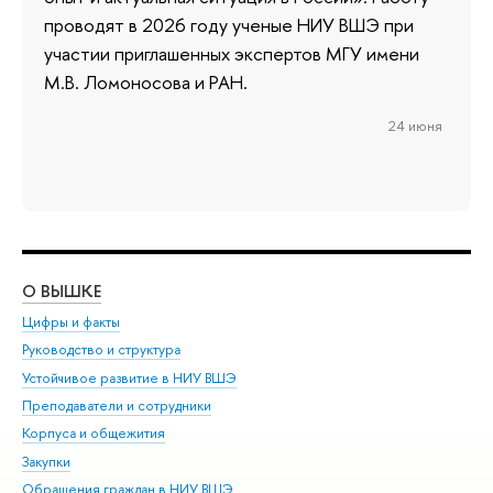
проводят в 2026 году ученые НИУ ВШЭ при
участии приглашенных экспертов МГУ имени
М.В. Ломоносова и РАН.
24 июня
О ВЫШКЕ
ОБ
Цифры и факты
Ли
Руководство и структура
Дов
Устойчивое развитие в НИУ ВШЭ
Ол
Преподаватели и сотрудники
При
Корпуса и общежития
Вы
Закупки
При
Обращения граждан в НИУ ВШЭ
Ас