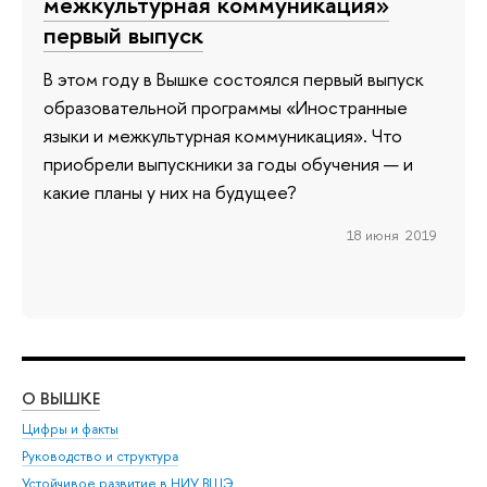
межкультурная коммуникация»
первый выпуск
В этом году в Вышке состоялся первый выпуск
образовательной программы «Иностранные
языки и межкультурная коммуникация». Что
приобрели выпускники за годы обучения — и
какие планы у них на будущее?
18 июня 2019
О ВЫШКЕ
ОБ
Цифры и факты
Ли
Руководство и структура
Дов
Устойчивое развитие в НИУ ВШЭ
Ол