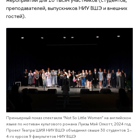
преподавателей, выпускников НИУ ВШЭ и внешних
гостей).
Премьерный показ спектакля “Not So Little Women” на английском
языке по мотивам культового романа Луизы Мэй Олкотт, 2024 год.
Проект Театра ШИЯ НИУ ВШЭ объединил свыше 30 студентов 1–
4-го курсов 9 факультетов НИУ ВШЭ