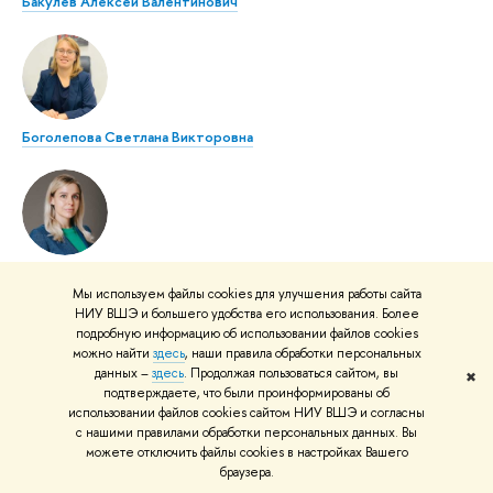
Бакулев Алексей Валентинович
Боголепова Светлана Викторовна
Колесникова Екатерина Алексеевна
Мы используем файлы cookies для улучшения работы сайта
НИУ ВШЭ и большего удобства его использования. Более
подробную информацию об использовании файлов cookies
можно найти
здесь
, наши правила обработки персональных
Вам также может быть интересно:
данных –
здесь
. Продолжая пользоваться сайтом, вы
✖
подтверждаете, что были проинформированы об
использовании файлов cookies сайтом НИУ ВШЭ и согласны
с нашими правилами обработки персональных данных. Вы
можете отключить файлы cookies в настройках Вашего
браузера.