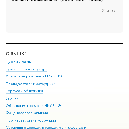
21 июля
О ВЫШКЕ
ОБ
Цифры и факты
Ли
Руководство и структура
Дов
Устойчивое развитие в НИУ ВШЭ
Ол
Преподаватели и сотрудники
При
Корпуса и общежития
Вы
Закупки
При
Обращения граждан в НИУ ВШЭ
Ас
Фонд целевого капитала
До
Противодействие коррупции
Цен
Сведения о доходах, расходах, об имуществе и
Би