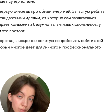
вает суперполезно.
первую очередь про обмен энергией. Зачастую ребята
тандартными идеями, от которых сам заряжаешься
рает комьюнити безумно талантливых школьников, у
 это восторг!
торстве, я искренне советую попробовать себя в этой
торый многое дает для личного и профессионального