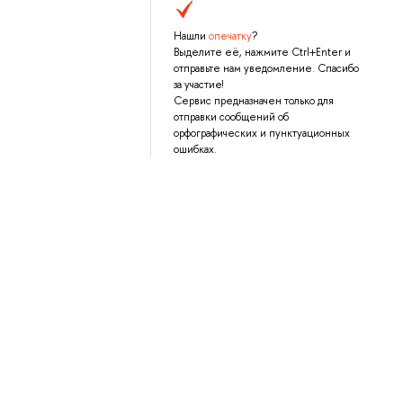
Нашли
опечатку
?
Выделите её, нажмите Ctrl+Enter и
отправьте нам уведомление. Спасибо
за участие!
Сервис предназначен только для
отправки сообщений об
орфографических и пунктуационных
ошибках.