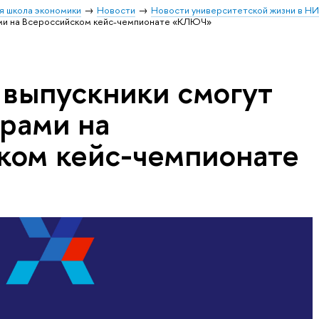
я школа экономики
Новости
Новости университетской жизни в Н
ами на Всероссийском кейс-чемпионате «КЛЮЧ»
 выпускники смогут
орами на
ком кейс-чемпионате