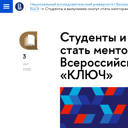
Национальный исследовательский университет Высша
ВШЭ
Студенты и выпускники смогут стать ментор
Студенты и
стать мент
3
Всероссийс
окт
«КЛЮЧ»
2025