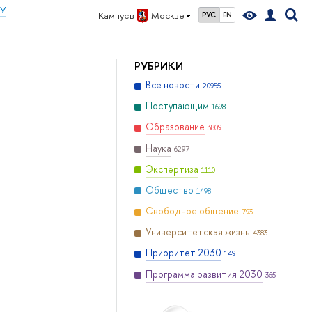
ИУ
Кампус в
Москве
РУС
EN
РУБРИКИ
Все новости
20955
Поступающим
1698
Образование
3809
Наука
6297
Экспертиза
1110
Общество
1498
Свободное общение
793
Университетская жизнь
4383
Приоритет 2030
149
Программа развития 2030
355