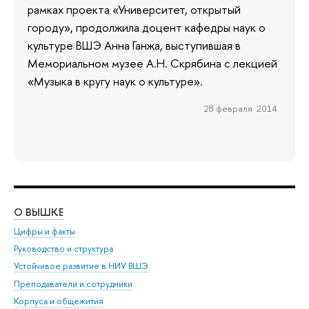
рамках проекта «Университет, открытый
городу», продолжила доцент кафедры наук о
культуре ВШЭ Анна Ганжа, выступившая в
Мемориальном музее А.Н. Скрябина с лекцией
«Музыка в кругу наук о культуре».
28 февраля 2014
О ВЫШКЕ
ОБ
Цифры и факты
Ли
Руководство и структура
Дов
Устойчивое развитие в НИУ ВШЭ
Ол
Преподаватели и сотрудники
При
Корпуса и общежития
Вы