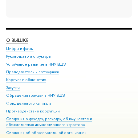
О ВЫШКЕ
ОБ
Цифры и факты
Ли
Руководство и структура
Дов
Устойчивое развитие в НИУ ВШЭ
Ол
Преподаватели и сотрудники
При
Корпуса и общежития
Вы
Закупки
При
Обращения граждан в НИУ ВШЭ
Ас
Фонд целевого капитала
До
Противодействие коррупции
Цен
Сведения о доходах, расходах, об имуществе и
Би
обязательствах имущественного характера
Об
Сведения об образовательной организации
Обр