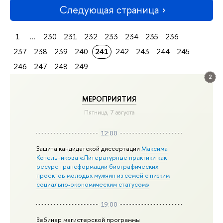
Следующая страница
1
...
230
231
232
233
234
235
236
237
238
239
240
241
242
243
244
245
246
247
248
249
2
МЕРОПРИЯТИЯ
Пятница, 7 августа
12:00
Защита кандидатской диссертации
Максима
Котельникова «Литературные практики как
ресурс трансформации биографических
проектов молодых мужчин из семей с низким
социально-экономическим статусом»
19:00
Вебинар магистерской программы