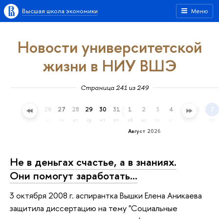
Высшая школа экономики
Меню
Новости университетской
жизни в НИУ ВШЭ
Страница 241 из 249
23
24
25
26
27
28
29
30
31
1
2
3
4
5
6
7
чт
пт
сб
вс
пн
вт
ср
чт
пт
сб
вс
пн
вт
ср
чт
пт
Август 2026
Не в деньгах счастье, а в знаниях.
Они помогут заработать…
3 октября 2008 г. аспирантка Вышки Елена Аникаева
защитила диссертацию на тему "Социальные