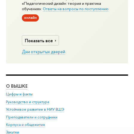
«Педагогический дизайн: теория и практика
обучения»:
Ответы на вопросы по поступлению
онлайн
Показать все
Дни открытых дверей
О ВЫШКЕ
ОБ
Цифры и факты
Ли
Руководство и структура
Дов
Устойчивое развитие в НИУ ВШЭ
Ол
Преподаватели и сотрудники
При
Корпуса и общежития
Вы
Закупки
При