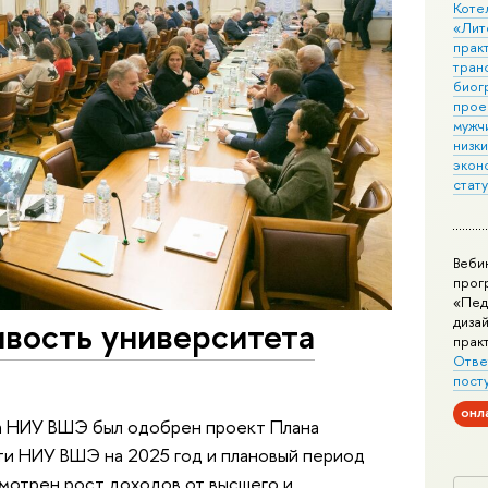
Коте
«Лит
практ
тран
биог
прое
мужчи
низк
экон
стат
Веби
прог
«Пед
дизай
ивость университета
прак
Отве
пост
онл
та НИУ ВШЭ был одобрен проект Плана
и НИУ ВШЭ на 2025 год и плановый период
мотрен рост доходов от высшего и