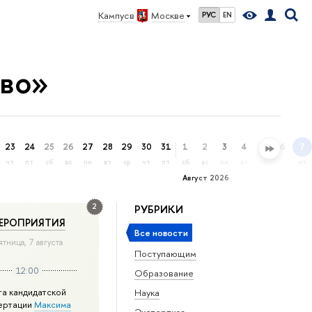
Кампус в
Москве
РУС
EN
тво»
23
24
25
26
27
28
29
30
31
1
2
3
4
5
6
7
чт
пт
сб
вс
пн
вт
ср
чт
пт
сб
вс
пн
вт
ср
чт
пт
Август 2026
2
РУБРИКИ
ЕРОПРИЯТИЯ
Все новости
ятница, 7 августа
Поступающим
12:00
Образование
та кандидатской
Наука
ертации
Максима
Экспертиза