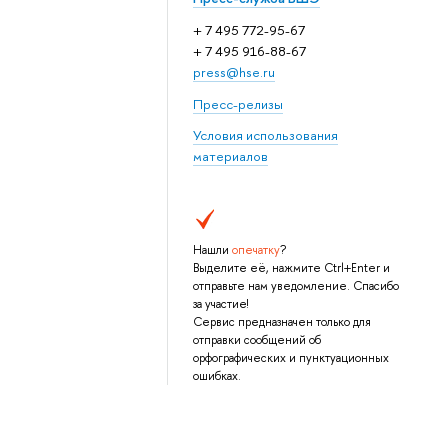
+ 7 495 772-95-67
+ 7 495 916-88-67
press@hse.ru
Пресс-релизы
Условия использования
материалов
Нашли
опечатку
?
Выделите её, нажмите Ctrl+Enter и
отправьте нам уведомление. Спасибо
за участие!
Сервис предназначен только для
отправки сообщений об
орфографических и пунктуационных
ошибках.