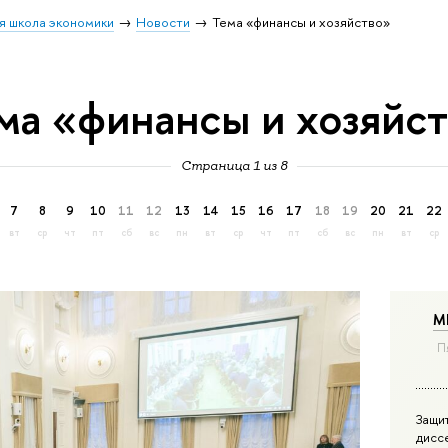
я школа экономики
Новости
Тема «финансы и хозяйство»
ма «финансы и хозяйс
Страница 1 из 8
7
8
9
10
11
12
13
14
15
16
17
18
19
20
21
22
вт
ср
чт
пт
сб
вс
пн
вт
ср
чт
пт
сб
вс
пн
вт
ср
М
П
Защи
дисс