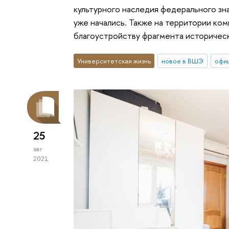
культурного наследия федерального зн
уже начались. Также на территории ко
благоустройству фрагмента историческ
Университетская жизнь
новое в ВШЭ
офи
25
авг
2021