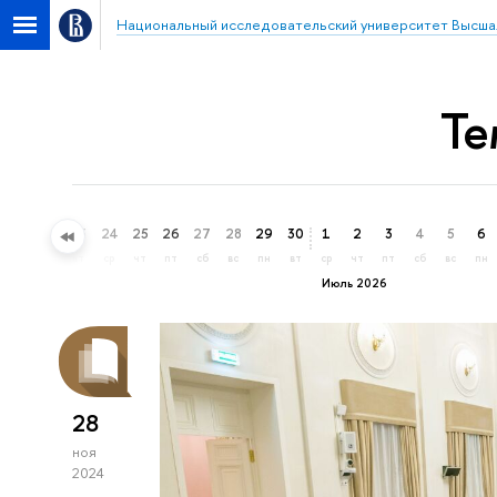
Национальный исследовательский университет Высша
Те
21
22
23
24
25
26
27
28
29
30
1
2
3
4
5
6
вс
пн
вт
ср
чт
пт
сб
вс
пн
вт
ср
чт
пт
сб
вс
пн
Июль 2026
28
ноя
2024