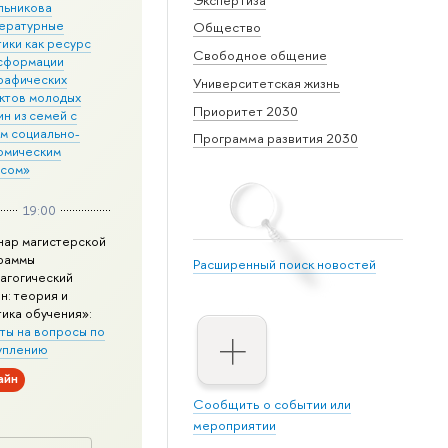
льникова
ературные
Общество
ики как ресурс
Свободное общение
сформации
рафических
Университетская жизнь
ктов молодых
Приоритет 2030
н из семей с
им социально-
Программа развития 2030
омическим
усом»
19:00
нар магистерской
раммы
Расширенный поиск новостей
агогический
н: теория и
тика обучения»:
ты на вопросы по
уплению
айн
Сообщить о событии или
мероприятии