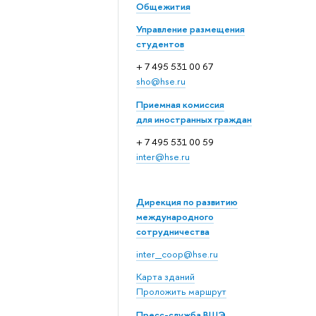
Общежития
Управление размещения
студентов
+ 7 495 531 00 67
sho@hse.ru
Приемная комиссия
для иностранных граждан
+ 7 495 531 00 59
inter@hse.ru
Дирекция по развитию
международного
сотрудничества
inter_coop@hse.ru
Карта зданий
Проложить маршрут
Пресс-служба ВШЭ