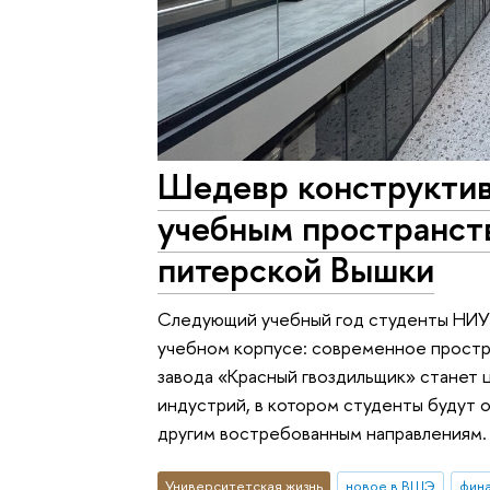
Шедевр конструктив
учебным пространст
питерской Вышки
Следующий учебный год студенты НИУ
учебном корпусе: современное простр
завода «Красный гвоздильщик» станет 
индустрий, в котором студенты будут о
другим востребованным направлениям.
Университетская жизнь
новое в ВШЭ
фина